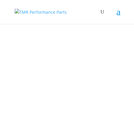
Youtube-Kanal
TMR
🚗 *NEU!* TMR Performance Parts jetzt
auf YouTube! 🚗
Wir freuen uns, euch mitteilen zu
können, dass *TMR Performance Parts*
ab sofort einen eigenen YouTube-Kanal
hat! 🎥 Abonniert uns und seid dabei,
wenn wir euch in die spannende Welt
der Performance-Teile, Tuning und
Fahrzeugmodifikationen mitnehmen.